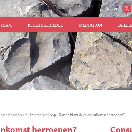
Zoeken
TEAM
RECHTSGEBIEDEN
MEDIATION
FAILL
mentenrechten bij internetverkoop
»
Kan de klant de overeenkomst herroepen?
eenkomst herroepen?
Cons