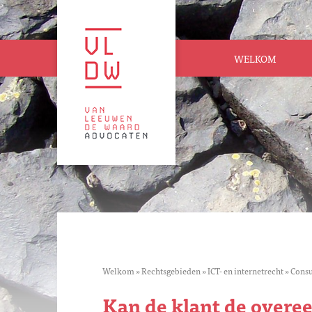
WELKOM
Welkom
»
Rechtsgebieden
»
ICT- en internetrecht
»
Consu
Kan de klant de over