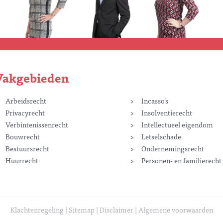
Vakgebieden
Arbeidsrecht
Incasso’s
Privacyrecht
Insolventierecht
Verbintenissenrecht
Intellectueel eigendom
Bouwrecht
Letselschade
Bestuursrecht
Ondernemingsrecht
Huurrecht
Personen- en familierecht
Klachtenregeling
Sitemap
Disclaimer
Algemene voorwaarden