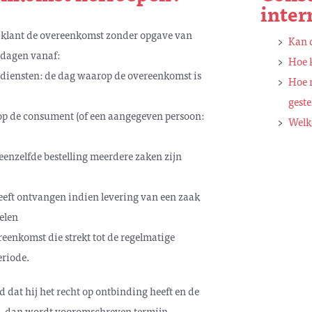
inter
de klant de overeenkomst zonder opgave van
Kan 
 dagen vanaf:
Hoe k
 diensten: de dag waarop de overeenkomst is
Hoe 
gest
p de consument (of een aangegeven persoon:
Welk
eenzelfde bestelling meerdere zaken zijn
heeft ontvangen indien levering van een zaak
elen
reenkomst die strekt tot de regelmatige
eriode.
 dat hij het recht op ontbinding heeft en de
, dan wordt vooromschreven termijn