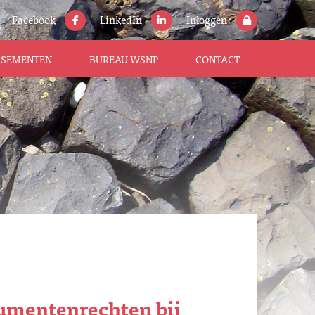
Facebook
LinkedIn
Inloggen
ISSEMENTEN
BUREAU WSNP
CONTACT
umentenrechten bij