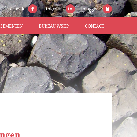
Facebook
LinkedIn
Inloggen
ISSEMENTEN
BUREAU WSNP
CONTACT
ngen