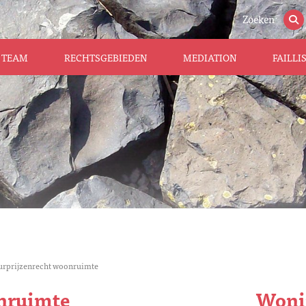
Zoeken
TEAM
RECHTSGEBIEDEN
MEDIATION
FAILL
rprijzenrecht woonruimte
nruimte
Woni