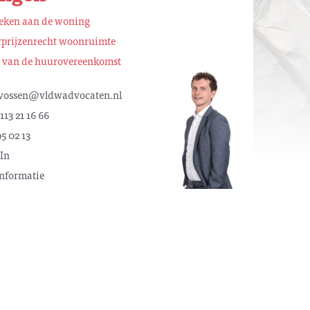
eken aan de woning
prijzenrecht woonruimte
 van de huurovereenkomst
vossen@vldwadvocaten.nl
113 21 16 66
5 02 13
In
nformatie