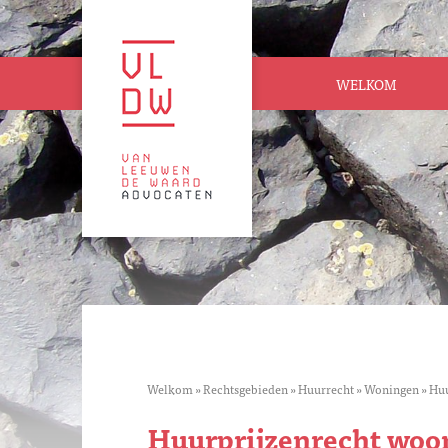
WELKOM
Welkom
»
Rechtsgebieden
»
Huurrecht
»
Woningen
»
Huu
Huurprijzenrecht woo