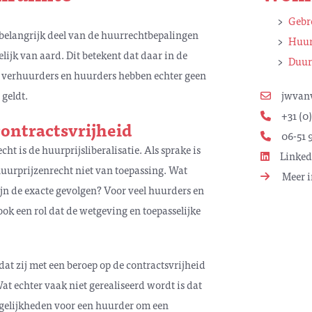
Gebr
elangrijk deel van de huurrechtbepalingen
Huur
lijk van aard. Dit betekent dat daar in de
Duur
l verhuurders en huurders hebben echter geen
geldt.
jwvan
+31 (0)
contractsvrijheid
06-51 9
t is de huurprijsliberalisatie. Als sprake is
Linked
 huurprijzenrecht niet van toepassing. Wat
Meer i
jn de exacte gevolgen? Voor veel huurders en
ook een rol dat de wetgeving en toepasselijke
at zij met een beroep op de contractsvrijheid
at echter vaak niet gerealiseerd wordt is dat
ogelijkheden voor een huurder om een