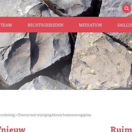
Zoeken
TEAM
RECHTSGEBIEDEN
MEDIATION
FAILL
 ordening
»
Oneens met wijziging/nieuw bestemmingsplan
/nieuw
Ruimt