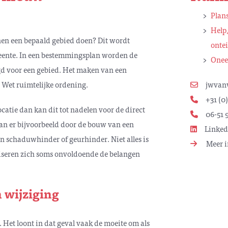
Plan
Help,
nen een bepaald gebied doen? Dit wordt
onte
eente. In een bestemmingsplan worden de
Onee
d voor een gebied. Het maken van een
 Wet ruimtelijke ordening.
jwvan
+31 (0)
catie dan kan dit tot nadelen voor de direct
06-51 9
n er bijvoorbeeld door de bouw van een
Linked
n schaduwhinder of geurhinder. Niet alles is
Meer i
liseren zich soms onvoldoende de belangen
 wijziging
Het loont in dat geval vaak de moeite om als