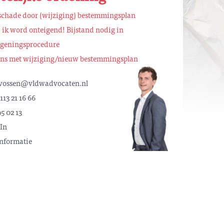
schade door (wijziging) bestemmingsplan
 ik word onteigend! Bijstand nodig in
igeningsprocedure
ns met wijziging/nieuw bestemmingsplan
vossen@vldwadvocaten.nl
113 21 16 66
5 02 13
In
nformatie