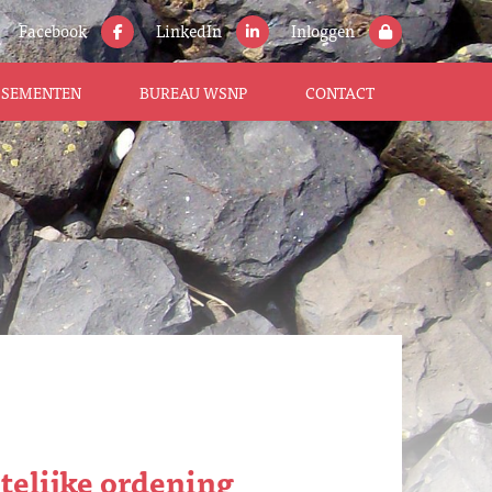
Facebook
LinkedIn
Inloggen
ISSEMENTEN
BUREAU WSNP
CONTACT
elijke ordening