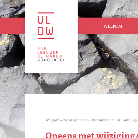
WELKOM
Welkom
»
Rechtsgebieden
»
Bestuursrecht
»
Ruimtelijke
Oneens met wijziging