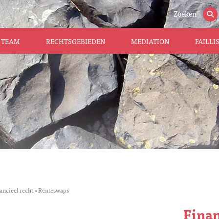
Zoeken
TEAM
RECHTSGEBIEDEN
MEDIATION
FAILL
ancieel recht
»
Renteswaps
Finan