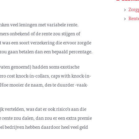
Zorgp
Rent
nken veel leningen met variabele rente.
ers onbekend of de rente zou stijgen of
t was een soort verzekering die ervoor zorgde
r zou gaan betalen dan een bepaald percentage.
ivaten genoemd) hadden soms exotische
ro cost knock-in-collars, caps with knock-in-
. Hoe mooier de naam, des te duurder -vaak-
k vertelden, was dat er ook risico’s aan die
rente zou dalen, dan zou er een extra premie
l bedrijven hebben daardoor heel veel geld