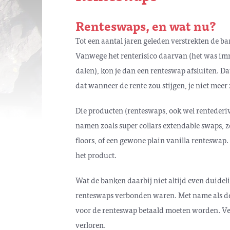
Renteswaps, en wat nu?
Tot een aantal jaren geleden verstrekten de ba
Vanwege het renterisico daarvan (het was imm
dalen), kon je dan een renteswap afsluiten. Da
dat wanneer de rente zou stijgen, je niet mee
Die producten (renteswaps, ook wel renteder
namen zoals super collars extendable swaps, ze
floors, of een gewone plain vanilla renteswap
het product.
Wat de banken daarbij niet altijd even duidelij
renteswaps verbonden waren. Met name als de 
voor de renteswap betaald moeten worden. Vee
verloren.