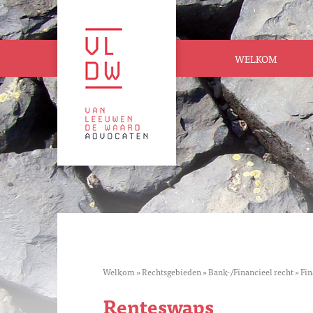
WELKOM
Welkom
»
Rechtsgebieden
»
Bank-/Financieel recht
»
Fin
Renteswaps