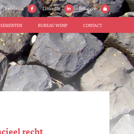
Facebook
LinkedIn
Inloggen
ISSEMENTEN
BUREAU WSNP
CONTACT
cieel recht