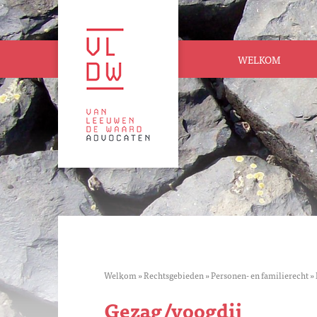
WELKOM
Welkom
»
Rechtsgebieden
»
Personen- en familierecht
»
Gezag/voogdij