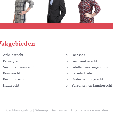
Vakgebieden
Arbeidsrecht
Incasso’s
Privacyrecht
Insolventierecht
Verbintenissenrecht
Intellectueel eigendom
Bouwrecht
Letselschade
Bestuursrecht
Ondernemingsrecht
Huurrecht
Personen- en familierecht
Klachtenregeling
Sitemap
Disclaimer
Algemene voorwaarden