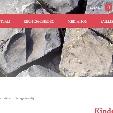
Zoeken
TEAM
RECHTSGEBIEDEN
MEDIATION
FAILL
Kinderen
»
Gezag/voogdij
Kind