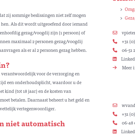
Omga
t zij sommige beslissingen niet zelf mogen
Geza
 hen. Als dit wordt uitgeoefend door iemand
 eenhoofdig gezag/voogdij zijn (1 persoon) of
vpiet
kunnen maximaal 2 personen gezag/voogdij
+31 (0)
aanvragen als er al 2 personen gezag hebben.
06-51 2
Linked
in?
Meer i
u verantwoordelijk voor de verzorging en
ltijd een onderhoudsplicht, waardoor u de
t kind (tot 18 jaar) en de kosten van
 moet betalen. Daarnaast beheert u het geld en
wvand
 wettelijk vertegenwoordiger.
+31 (0)
 niet automatisch
06-48 
Linked