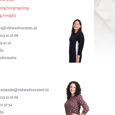
ng/zorgregeling
g/voogdij
ers@vldwadvocaten.nl
113 21 16 66
9 41 12
In
nformatie
ersande@vldwadvocaten.nl
113 21 16 66
01 57 54
In