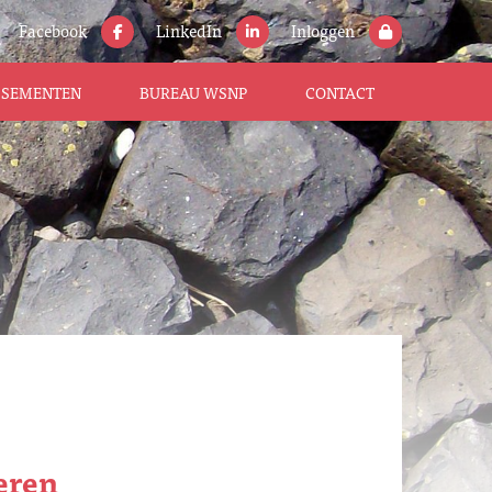
Facebook
LinkedIn
Inloggen
ISSEMENTEN
BUREAU WSNP
CONTACT
eren