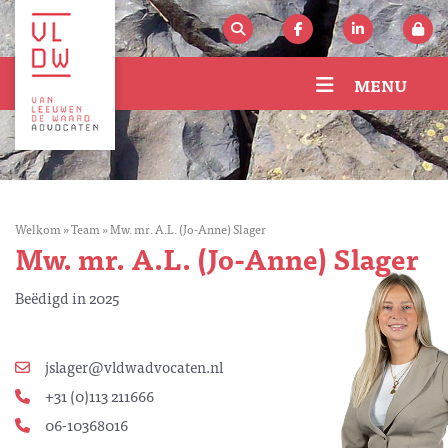
MENU
Welkom
»
Team
»
Mw. mr. A.L. (Jo-Anne) Slager
Mw. mr. A.L. (Jo-Anne) Slager
Beëdigd in 2025
jslager@vldwadvocaten.nl
+31 (0)113 211666
06-10368016