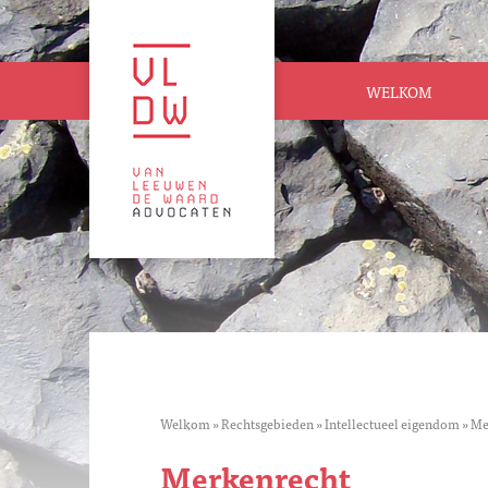
WELKOM
Welkom
»
Rechtsgebieden
»
Intellectueel eigendom
»
Me
Merkenrecht