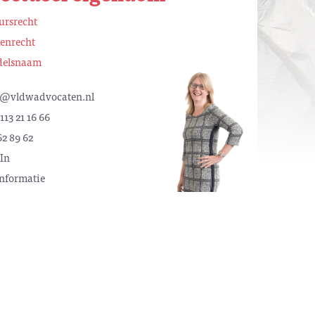
ursrecht
enrecht
elsnaam
k@vldwadvocaten.nl
113 21 16 66
62 89 62
In
nformatie