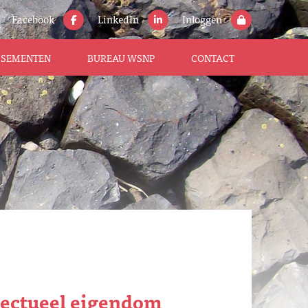
Facebook
LinkedIn
Inloggen
ISSEMENTEN
BUREAU WSNP
CONTACT
lectueel eigendom