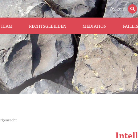
Zoeken
TEAM
RECHTSGEBIEDEN
MEDIATION
FAILL
rkenrecht
Intel