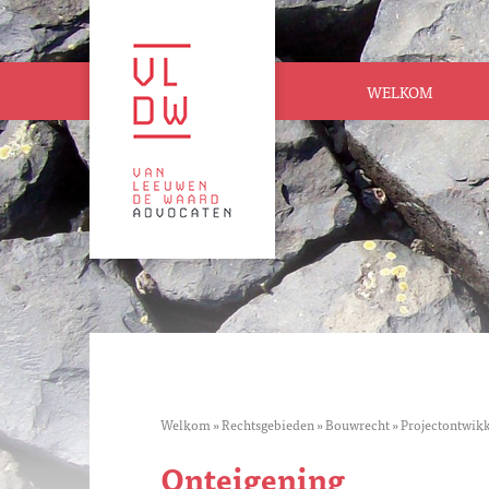
WELKOM
Welkom
»
Rechtsgebieden
»
Bouwrecht
»
Projectontwik
Onteigening