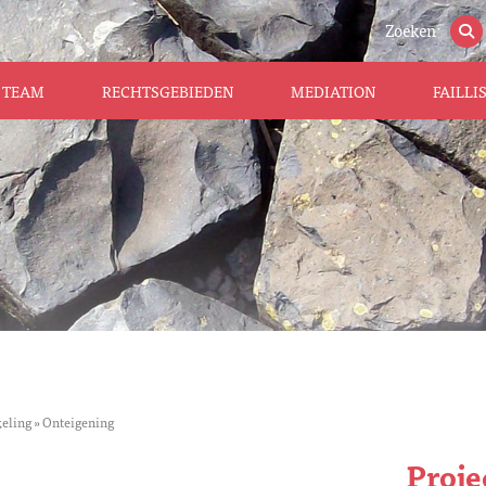
Zoeken
TEAM
RECHTSGEBIEDEN
MEDIATION
FAILL
keling
»
Onteigening
Proje