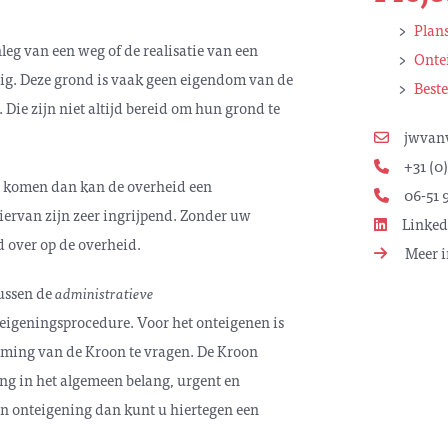
Plan
nleg van een weg of de realisatie van een
Onte
dig. Deze grond is vaak geen eigendom van de
Best
 Die zijn niet altijd bereid om hun grond te
jwvan
+31 (0)
n komen dan kan de overheid een
06-51 9
iervan zijn zeer ingrijpend. Zonder uw
Linked
 over op de overheid.
Meer i
ussen de
administratieve
eigeningsprocedure. Voor het onteigenen is
mming van de Kroon te vragen. De Kroon
ng in het algemeen belang, urgent en
een onteigening dan kunt u hiertegen een