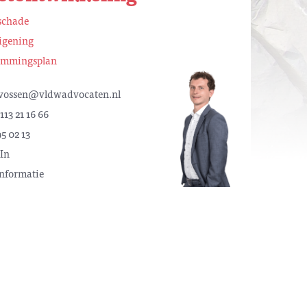
schade
igening
emmingsplan
vossen@vldwadvocaten.nl
113 21 16 66
5 02 13
In
nformatie