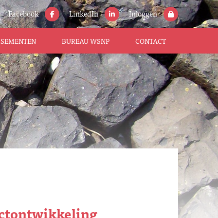
Facebook
LinkedIn
Inloggen
ISSEMENTEN
BUREAU WSNP
CONTACT
ctontwikkeling