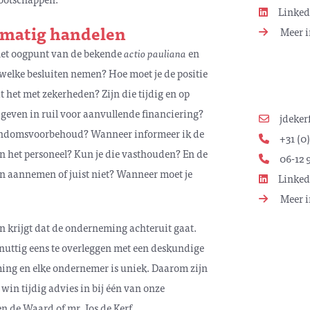
Linked
tmatig handelen
Meer i
it het oogpunt van de bekende
actio pauliana
en
elke besluiten nemen? Hoe moet je de positie
 het met zekerheden? Zijn die tijdig en op
d geven in ruil voor aanvullende financiering?
jdeke
igendomsvoorbehoud? Wanneer informeer ik de
+31 (0)
n het personeel? Kun je die vasthouden? En de
06-12 9
n aannemen of juist niet? Wanneer moet je
Linked
Meer i
ten krijgt dat de onderneming achteruit gaat.
 nuttig eens te overleggen met een deskundige
ming en elke ondernemer is uniek. Daarom zijn
win tijdig advies in bij één van onze
n de Waard of mr. Jos de Kerf.