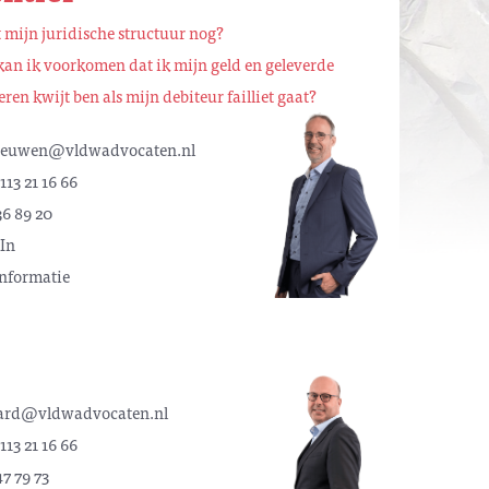
 mijn juridische structuur nog?
an ik voorkomen dat ik mijn geld en geleverde
ren kwijt ben als mijn debiteur failliet gaat?
eeuwen@vldwadvocaten.nl
113 21 16 66
36 89 20
In
nformatie
ard@vldwadvocaten.nl
113 21 16 66
47 79 73