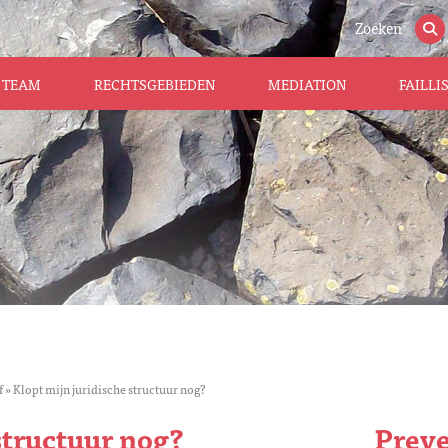
Zoeken
TEAM
RECHTSGEBIEDEN
MEDIATION
FAILL
f
»
Klopt mijn juridische structuur nog?
structuur nog?
Preve