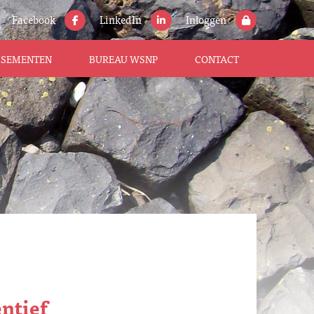
Facebook
LinkedIn
Inloggen
ISSEMENTEN
BUREAU WSNP
CONTACT
ntief