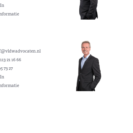
In
nformatie
rf@vldwadvocaten.nl
113 21 16 66
5 73 27
In
nformatie