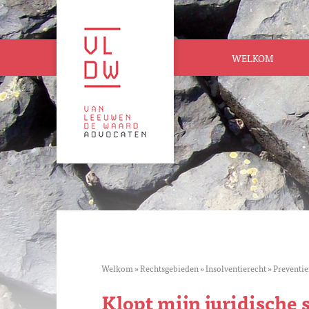
WELKOM
Welkom
»
Rechtsgebieden
»
Insolventierecht
»
Preventie
Klopt mijn juridische 