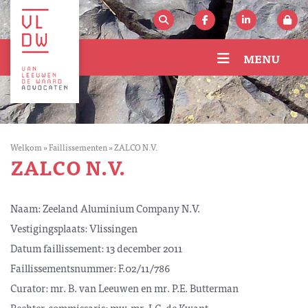
MENU
Welkom
»
Faillissementen
»
ZALCO N.V.
ZALCO N.V.
Naam: Zeeland Aluminium Company N.V.
Vestigingsplaats: Vlissingen
Datum faillissement: 13 december 2011
Faillissementsnummer: F.02/11/786
Curator: mr. B. van Leeuwen en mr. P.E. Butterman
Rechter-commissaris: mw. mr. I.C. de Kwant