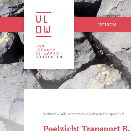
WELKOM
Welkom
»
Faillissementen
»
Poelzicht Transport B.V.
Poelzicht Transport B.