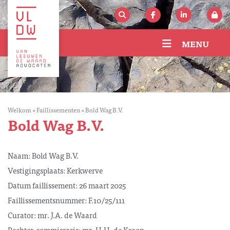
MENU
Welkom
»
Faillissementen
»
Bold Wag B.V.
Bold Wag B.V.
Naam: Bold Wag B.V.
Vestigingsplaats: Kerkwerve
Datum faillissement: 26 maart 2025
Faillissementsnummer: F.10/25/111
Curator: mr. J.A. de Waard
Rechter-commissaris: mr. H.H. de Kroon