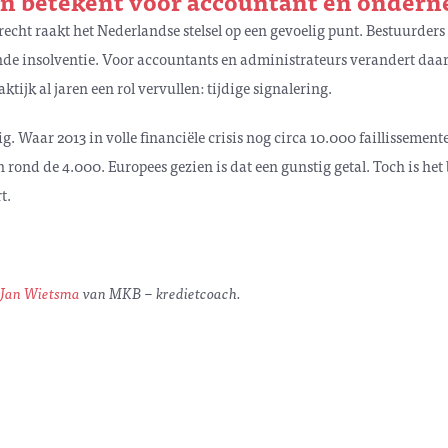
jn betekent voor accountant en onder
echt raakt het Nederlandse stelsel op een gevoelig punt. Bestuurders
gende insolventie. Voor accountants en administrateurs verandert da
tijk al jaren een rol vervullen: tijdige signalering.
. Waar 2013 in volle financiële crisis nog circa 10.000 faillissemente
n rond de 4.000. Europees gezien is dat een gunstig getal. Toch is het
t.
Jan Wietsma
van MKB – kredietcoach.