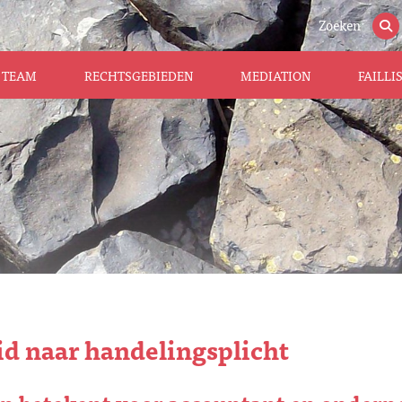
Zoeken
TEAM
RECHTSGEBIEDEN
MEDIATION
FAILL
id naar handelingsplicht