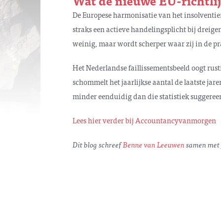
Wat de nieuwe EU-richtli
De Europese harmonisatie van het insolventier
straks een actieve handelingsplicht bij drei
weinig, maar wordt scherper waar zij in de prak
Het Nederlandse faillissementsbeeld oogt rustig
schommelt het jaarlijkse aantal de laatste jare
minder eenduidig dan die statistiek suggereer
Lees hier verder bij Accountancyvanmorgen
Dit blog schreef
Benne van Leeuwen
samen met