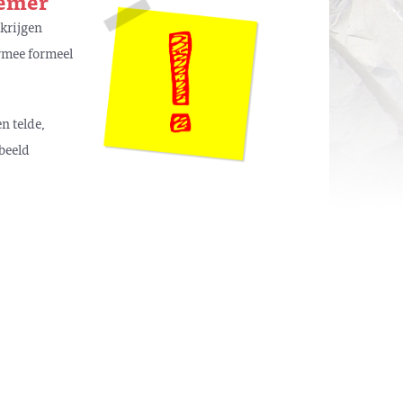
nemer
 krijgen
armee formeel
n telde,
 beeld