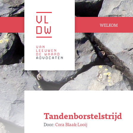
WELKOM
Tandenborstelstrijd
Door:
Cora Blaak-Looij