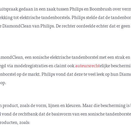
 uitspraak gedaan in een zaak tussen Philips en Boombrush over ve
kking tot elektrische tandenborstels. Philips stelde dat de tandenbor
e DiamondClean van Philips. De rechter oordeelde echter dat er geen
DiamondClean, een sonische elektrische tandenborstel met een strak e
legd via modelregistraties en claimt ook
auteursrecht
elijke beschermi
nborstel op de markt. Philips vond dat deze te veel leek op hun Dia
oop.
n product, zoals de vorm, lijnen en kleuren. Maar die bescherming is
al vond de rechtbank dat de basisvorm van een sonische tandenborstel
producten, zoals: