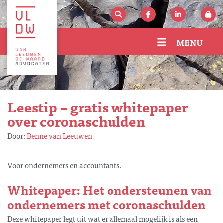
MENU
Leestip – gratis whitepaper
over coronaschulden
Door:
Benne van Leeuwen
Voor ondernemers en accountants.
Whitepaper:
Het ondersteunen van
ondernemers met coronaschulden
Deze whitepaper legt uit wat er allemaal mogelijk is als een