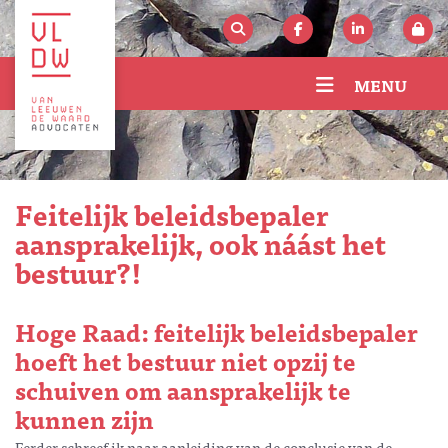
MENU
Feitelijk beleidsbepaler
aansprakelijk, ook náást het
bestuur?!
Hoge Raad: feitelijk beleidsbepaler
hoeft het bestuur niet opzij te
schuiven om aansprakelijk te
kunnen zijn
Eerder schreef ik naar aanleiding van de conclusie van de