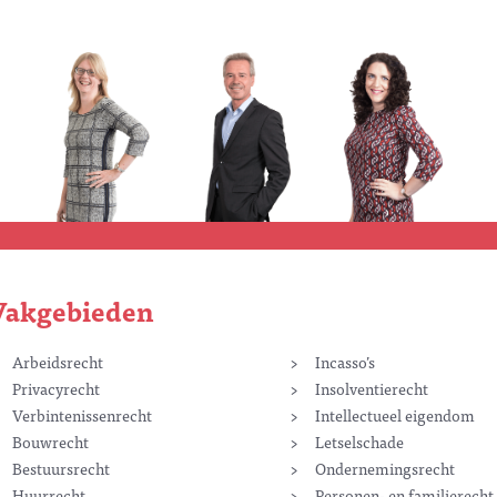
Vakgebieden
Arbeidsrecht
Incasso’s
Privacyrecht
Insolventierecht
Verbintenissenrecht
Intellectueel eigendom
Bouwrecht
Letselschade
Bestuursrecht
Ondernemingsrecht
Huurrecht
Personen- en familierecht