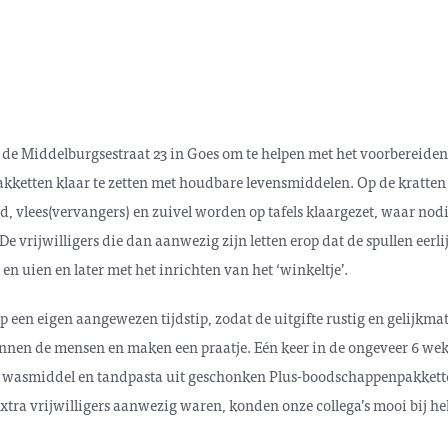
 de Middelburgsestraat 23 in Goes om te helpen met het voorbereiden 
kketten klaar te zetten met houdbare levensmiddelen. Op de kratten 
od, vlees(vervangers) en zuivel worden op tafels klaargezet, waar nod
 vrijwilligers die dan aanwezig zijn letten erop dat de spullen eer
en uien en later met het inrichten van het ‘winkeltje’.
 een eigen aangewezen tijdstip, zodat de uitgifte rustig en gelijkmati
 kennen de mensen en maken een praatje. Eén keer in de ongeveer 6 wek
a. wasmiddel en tandpasta uit geschonken Plus-boodschappenpakkett
extra vrijwilligers aanwezig waren, konden onze collega’s mooi bij hel