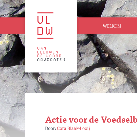
WELKOM
Actie voor de Voedsel
Door:
Cora Blaak-Looij