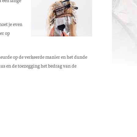
a een lange
oet je even
er op
kleurde op de verkeerde manier en het dunde
uus en de toezegging het bedrag van de