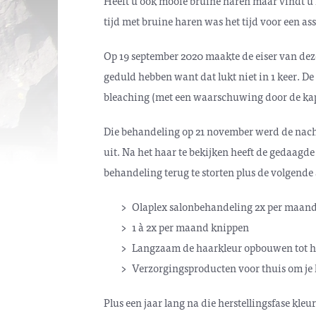
Heeft u ook mooie bruine haren maar vindt u h
tijd met bruine haren was het tijd voor een a
Op 19 september 2020 maakte de eiser van dez
geduld hebben want dat lukt niet in 1 keer. De
bleaching (met een waarschuwing door de kappe
Die behandeling op 21 november werd de nacht
uit. Na het haar te bekijken heeft de gedaag
behandeling terug te storten plus de volgende
Olaplex salonbehandeling 2x per maan
1 à 2x per maand knippen
Langzaam de haarkleur opbouwen tot he
Verzorgingsproducten voor thuis om je h
Plus een jaar lang na die herstellingsfase kle