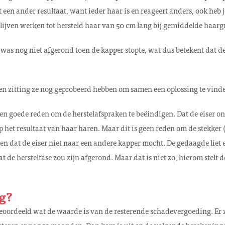
 een ander resultaat, want ieder haar is en reageert anders, ook heb 
jven werken tot hersteld haar van 50 cm lang bij gemiddelde haargr
as nog niet afgerond toen de kapper stopte, wat dus betekent dat d
een zitting ze nog geprobeerd hebben om samen een oplossing te vinde
n goede reden om de herstelafspraken te beëindigen. Dat de eiser on
p het resultaat van haar haren. Maar dit is geen reden om de stekker (
ken dat de eiser niet naar een andere kapper mocht. De gedaagde liet 
 de herstelfase zou zijn afgerond. Maar dat is niet zo, hierom stelt 
g?
oordeeld wat de waarde is van de resterende schadevergoeding. Er z