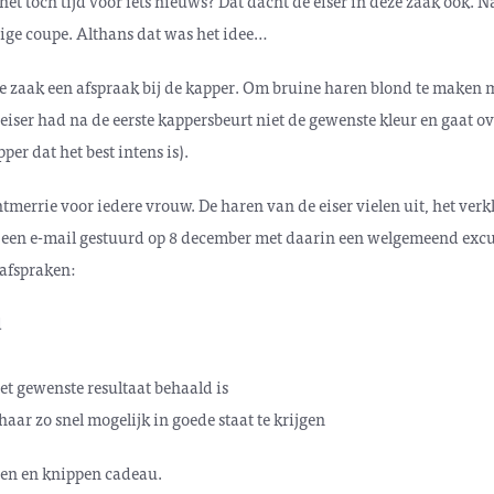
et toch tijd voor iets nieuws? Dat dacht de eiser in deze zaak ook. N
ssige coupe. Althans dat was het idee…
e zaak een afspraak bij de kapper. Om bruine haren blond te maken m
 eiser had na de eerste kappersbeurt niet de gewenste kleur en gaat ov
r dat het best intens is).
merrie voor iedere vrouw. De haren van de eiser vielen uit, het ver
de een e-mail gestuurd op 8 december met daarin een welgemeend exc
 afspraken:
d
t gewenste resultaat behaald is
aar zo snel mogelijk in goede staat te krijgen
uren en knippen cadeau.