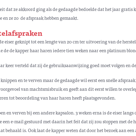
eit dat ze akkoord ging als de gedaagde bedoelde dat het jaar gratis 
 en ze zo de afspraak hebben gemaakt.
telafspraken
e eiser geknipt tot een lengte van 20 cm ter uitvoering van de herste
e de de kapper haar haren iedere tien weken naar een platinum blon
aar keer verteld dat zij de gebruiksaanwijzing goed moet volgen en 
 knippen en te verven maar de gedaagde wil eerst een snelle afspraa
voorgevoel van machtsmisbruik en geeft aan dit eerst willen te over
ren tot beoordeling van haar haren heeft plaatsgevonden.
pen en verven bij een andere kapsalon. 3 weken erna is de eiser lang
 een e-mail gestuurd met daarin het feit dat zij zou stoppen met de he
at behaald is. Ook laat de kapper weten dat door het bezoek aan een