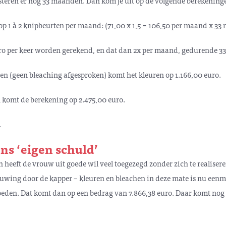
teren er nog 33 maanden. Dan kom je uit op de volgende berekening
 op 1 à 2 knipbeurten per maand: (71,00 x 1,5 = 106,50 per maand x 3
ro per keer worden gerekend, en dat dan 2x per maand, gedurende 3
en (geen bleaching afgesproken) komt het kleuren op 1.166,00 euro.
 komt de berekening op 2.475,00 euro.
.
ns ‘eigen schuld’
n heeft de vrouw uit goede wil veel toegezegd zonder zich te realiser
uwing door de kapper – kleuren en bleachen in deze mate is nu eenm
oeden. Dat komt dan op een bedrag van 7.866,38 euro. Daar komt nog 