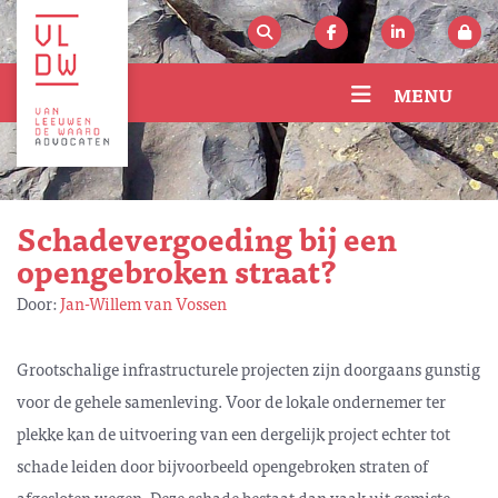
MENU
Schadevergoeding bij een
opengebroken straat?
Door:
Jan-Willem van Vossen
Grootschalige infrastructurele projecten zijn doorgaans gunstig
voor de gehele samenleving. Voor de lokale ondernemer ter
plekke kan de uitvoering van een dergelijk project echter tot
schade leiden door bijvoorbeeld opengebroken straten of
afgesloten wegen. Deze schade bestaat dan vaak uit gemiste