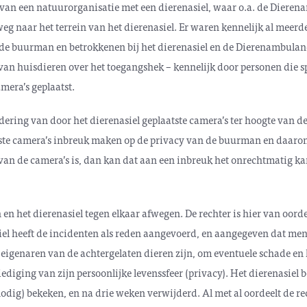
 van een natuurorganisatie met een dierenasiel, waar o.a. de Dier
eg naar het terrein van het dierenasiel. Er waren kennelijk al meerd
 de buurman en betrokkenen bij het dierenasiel en de Dierenambulanc
an huisdieren over het toegangshek – kennelijk door personen die spi
amera’s geplaatst.
dering van door het dierenasiel geplaatste camera’s ter hoogte van 
tste camera’s inbreuk maken op de privacy van de buurman en daarom 
van de camera’s is, dan kan dat aan een inbreuk het onrechtmatig k
n het dierenasiel tegen elkaar afwegen. De rechter is hier van oorde
iel
heeft de incidenten als reden aangevoerd, en aangegeven dat men
eigenaren van de achtergelaten dieren zijn, om eventuele schade en 
diging van zijn persoonlijke levenssfeer (privacy). Het dierenasiel b
ig) bekeken, en na drie weken verwijderd. Al met al oordeelt de re