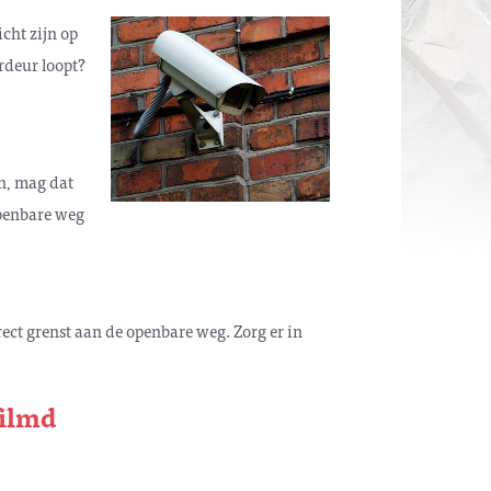
cht zijn op
rdeur loopt?
en, mag dat
openbare weg
ect grenst aan de openbare weg. Zorg er in
filmd