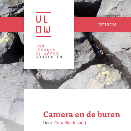
WELKOM
Camera en de buren
Door:
Cora Blaak-Looij